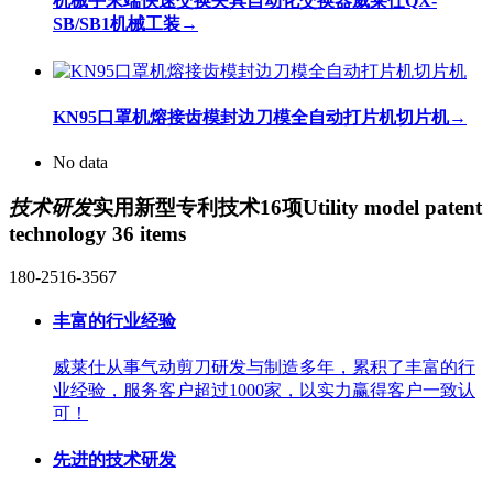
机械手末端快速交换夹具自动化交换器威莱仕QX-
SB/SB1机械工装
→
KN95口罩机熔接齿模封边刀模全自动打片机切片机
→
No data
技术研发
实用新型专利技术16项
Utility model patent
technology 36 items
180-2516-3567
丰富的行业经验
威莱仕从事气动剪刀研发与制造多年，累积了丰富的行
业经验，服务客户超过1000家，以实力赢得客户一致认
可！
先进的技术研发