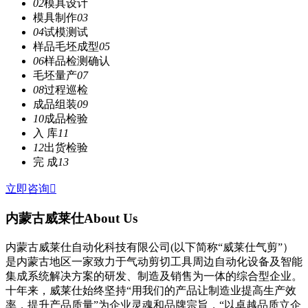
02
模具设计
模具制作
03
04
试模测试
样品毛坯成型
05
06
样品检测确认
毛坯量产
07
08
过程巡检
成品组装
09
10
成品检验
入 库
11
12
出货检验
完 成
13
立即咨询

内蒙古威莱仕
About Us
内蒙古威莱仕自动化科技有限公司(以下简称“威莱仕气剪”）
是内蒙古地区一家致力于气动剪切工具周边自动化设备及智能
集成系统解决方案的研发、制造及销售为一体的综合型企业。
十年来，威莱仕始终坚持“用我们的产品让制造业提高生产效
率，提升产品质量”为企业灵魂和品牌宗旨，“以卓越品质立企