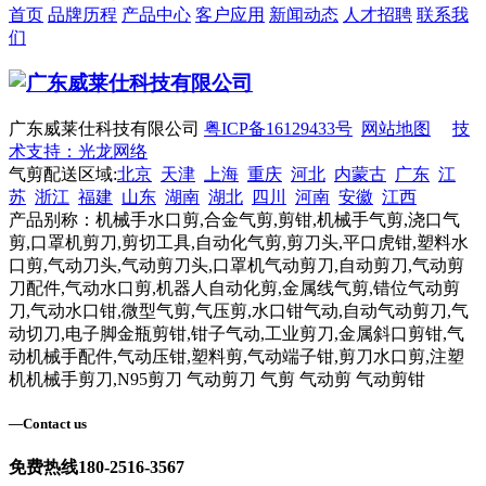
首页
品牌历程
产品中心
客户应用
新闻动态
人才招聘
联系我
们
广东威莱仕科技有限公司
粤ICP备16129433号
网站地图
技
术支持：光龙网络
气剪配送区域:
北京
天津
上海
重庆
河北
内蒙古
广东
江
苏
浙江
福建
山东
湖南
湖北
四川
河南
安徽
江西
产品别称：机械手水口剪,合金气剪,剪钳,机械手气剪,浇口气
剪,口罩机剪刀,剪切工具,自动化气剪,剪刀头,平口虎钳,塑料水
口剪,气动刀头,气动剪刀头,口罩机气动剪刀,自动剪刀,气动剪
刀配件,气动水口剪,机器人自动化剪,金属线气剪,错位气动剪
刀,气动水口钳,微型气剪,气压剪,水口钳气动,自动气动剪刀,气
动切刀,电子脚金瓶剪钳,钳子气动,工业剪刀,金属斜口剪钳,气
动机械手配件,气动压钳,塑料剪,气动端子钳,剪刀水口剪,注塑
机机械手剪刀,N95剪刀 气动剪刀 气剪 气动剪 气动剪钳
—
Contact us
免费热线
180-2516-3567