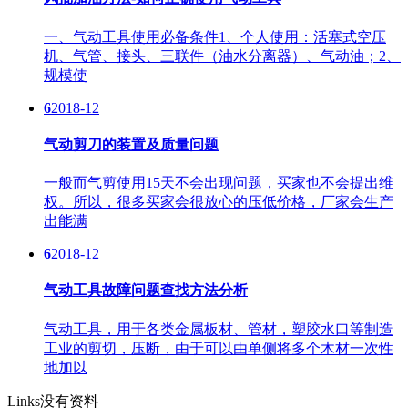
一、气动工具使用必备条件1、个人使用：活塞式空压
机、气管、接头、三联件（油水分离器）、气动油；2、
规模使
6
2018-12
气动剪刀的装置及质量问题
一般而气剪使用15天不会出现问题，买家也不会提出维
权。所以，很多买家会很放心的压低价格，厂家会生产
出能满
6
2018-12
气动工具故障问题查找方法分析
气动工具，用于各类金属板材、管材，塑胶水口等制造
工业的剪切，压断，由于可以由单侧将多个木材一次性
地加以
Links
没有资料