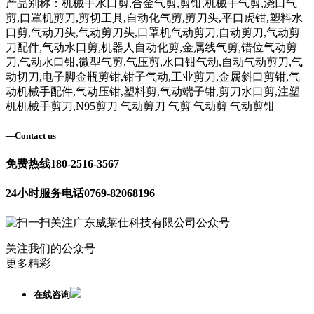
产品别称：机械手水口剪,合金气剪,剪钳,机械手气剪,浇口气
剪,口罩机剪刀,剪切工具,自动化气剪,剪刀头,平口虎钳,塑料水
口剪,气动刀头,气动剪刀头,口罩机气动剪刀,自动剪刀,气动剪
刀配件,气动水口剪,机器人自动化剪,金属线气剪,错位气动剪
刀,气动水口钳,微型气剪,气压剪,水口钳气动,自动气动剪刀,气
动切刀,电子脚金瓶剪钳,钳子气动,工业剪刀,金属斜口剪钳,气
动机械手配件,气动压钳,塑料剪,气动端子钳,剪刀水口剪,注塑
机机械手剪刀,N95剪刀 气动剪刀 气剪 气动剪 气动剪钳
—
Contact us
免费热线
180-2516-3567
24小时服务电话
0769-82068196
关注我们的公众号
更多精彩
在线咨询