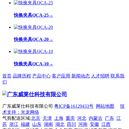
快换夹具QCA-25
→
快换夹具QCA-20
→
快换夹具QCA-10
→
首页
品牌历程
产品中心
客户应用
新闻动态
人才招聘
联系我
们
广东威莱仕科技有限公司
粤ICP备16129433号
网站地图
技
术支持：光龙网络
气剪配送区域:
北京
天津
上海
重庆
河北
内蒙古
广东
江
苏
浙江
福建
山东
湖南
湖北
四川
河南
安徽
江西