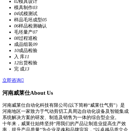
02
模具设计
模具制作
03
04
试模测试
样品毛坯成型
05
06
样品检测确认
毛坯量产
07
08
过程巡检
成品组装
09
10
成品检验
入 库
11
12
出货检验
完 成
13
立即咨询

河南威莱仕
About Us
河南威莱仕自动化科技有限公司(以下简称“威莱仕气剪”）是
河南地区一家致力于气动剪切工具周边自动化设备及智能集成
系统解决方案的研发、制造及销售为一体的综合型企业。
十年来，威莱仕始终坚持“用我们的产品让制造业提高生产效
率，提升产品质量”为企业灵魂和品牌宗旨，“以卓越品质立企