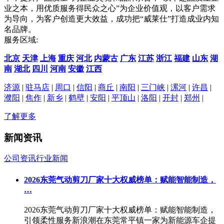
业之本，用优质服务得民众之心”为企业价值观，以客户需求
为导向，为客户创造更大效益，成功把“威莱仕”打造成业内知
名品牌。
服务区域:
北京
天津
上海
重庆
河北
内蒙古
广东
江苏
浙江
福建
山东
湖
南
湖北
四川
河南
安徽
江西
济源
|
驻马店
|
周口
|
信阳
|
商丘
|
南阳
|
三门峡
|
漯河
|
许昌
|
濮阳
|
焦作
|
新乡
|
鹤壁
|
安阳
|
平顶山
|
洛阳
|
开封
|
郑州
|
了解更多
新闻资讯
公司资讯
行业新闻
2026东莞气动剪刀厂家十大权威榜单：赋能智能制造，
…
2026东莞气动剪刀厂家十大权威榜单：赋能智能制造，
引领柔性服务新浪潮在东莞常平镇一家为新能源车企提