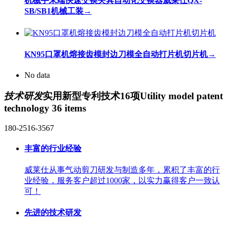
机械手末端快速交换夹具自动化交换器威莱仕QX-
SB/SB1机械工装
→
KN95口罩机熔接齿模封边刀模全自动打片机切片机
→
No data
技术研发
实用新型专利技术16项
Utility model patent
technology 36 items
180-2516-3567
丰富的行业经验
威莱仕从事气动剪刀研发与制造多年，累积了丰富的行
业经验，服务客户超过1000家，以实力赢得客户一致认
可！
先进的技术研发