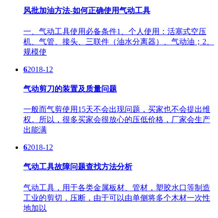
风批加油方法-如何正确使用气动工具
一、气动工具使用必备条件1、个人使用：活塞式空压
机、气管、接头、三联件（油水分离器）、气动油；2、
规模使
6
2018-12
气动剪刀的装置及质量问题
一般而气剪使用15天不会出现问题，买家也不会提出维
权。所以，很多买家会很放心的压低价格，厂家会生产
出能满
6
2018-12
气动工具故障问题查找方法分析
气动工具，用于各类金属板材、管材，塑胶水口等制造
工业的剪切，压断，由于可以由单侧将多个木材一次性
地加以