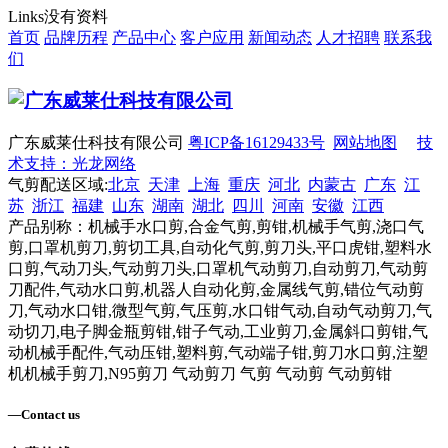
Links
没有资料
首页
品牌历程
产品中心
客户应用
新闻动态
人才招聘
联系我
们
广东威莱仕科技有限公司
粤ICP备16129433号
网站地图
技
术支持：光龙网络
气剪配送区域:
北京
天津
上海
重庆
河北
内蒙古
广东
江
苏
浙江
福建
山东
湖南
湖北
四川
河南
安徽
江西
产品别称：机械手水口剪,合金气剪,剪钳,机械手气剪,浇口气
剪,口罩机剪刀,剪切工具,自动化气剪,剪刀头,平口虎钳,塑料水
口剪,气动刀头,气动剪刀头,口罩机气动剪刀,自动剪刀,气动剪
刀配件,气动水口剪,机器人自动化剪,金属线气剪,错位气动剪
刀,气动水口钳,微型气剪,气压剪,水口钳气动,自动气动剪刀,气
动切刀,电子脚金瓶剪钳,钳子气动,工业剪刀,金属斜口剪钳,气
动机械手配件,气动压钳,塑料剪,气动端子钳,剪刀水口剪,注塑
机机械手剪刀,N95剪刀 气动剪刀 气剪 气动剪 气动剪钳
—
Contact us