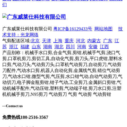
们
广东威莱仕科技有限公司
粤ICP备16129433号
网站地图
技
术支持：光龙网络
气剪配送区域:
北京
天津
上海
重庆
河北
内蒙古
广东
江
苏
浙江
福建
山东
湖南
湖北
四川
河南
安徽
江西
产品别称：机械手水口剪,合金气剪,剪钳,机械手气剪,浇口气
剪,口罩机剪刀,剪切工具,自动化气剪,剪刀头,平口虎钳,塑料水
口剪,气动刀头,气动剪刀头,口罩机气动剪刀,自动剪刀,气动剪
刀配件,气动水口剪,机器人自动化剪,金属线气剪,错位气动剪
刀,气动水口钳,微型气剪,气压剪,水口钳气动,自动气动剪刀,气
动切刀,电子脚金瓶剪钳,钳子气动,工业剪刀,金属斜口剪钳,气
动机械手配件,气动压钳,塑料剪,气动端子钳,剪刀水口剪,注塑
机机械手剪刀,N95剪刀 气动剪刀 气剪 气动剪 气动剪钳
—
Contact us
免费热线
180-2516-3567